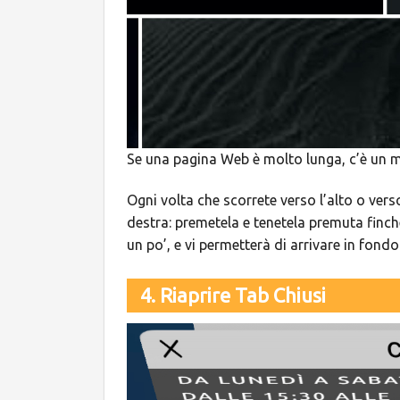
Se una pagina Web è molto lunga, c’è un
Ogni volta che scorrete verso l’alto o ver
destra: premetela e tenetela premuta finché
un po’, e vi permetterà di arrivare in fond
4. Riaprire Tab Chiusi