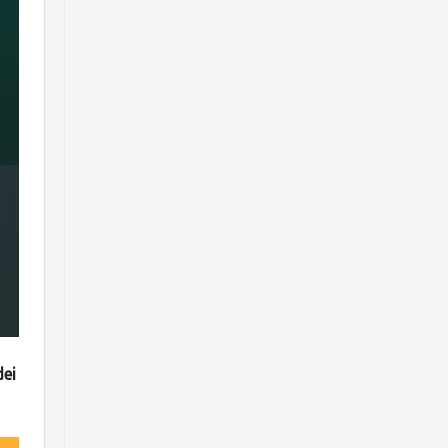
i
dei