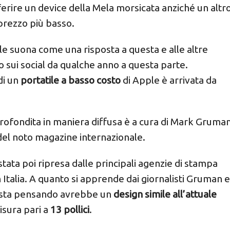
rire un device della Mela morsicata anziché un altr
prezzo più basso.
le suona come una risposta a questa e alle altre
sui social da qualche anno a questa parte.
di un
portatile a basso costo
di Apple è arrivata da
approfondita in maniera diffusa è a cura di Mark Gruma
el noto magazine internazionale.
ata poi ripresa dalle principali agenzie di stampa
n Italia. A quanto si apprende dai giornalisti Gruman e
le sta pensando avrebbe un
design simile all’attuale
isura pari a
13 pollici
.