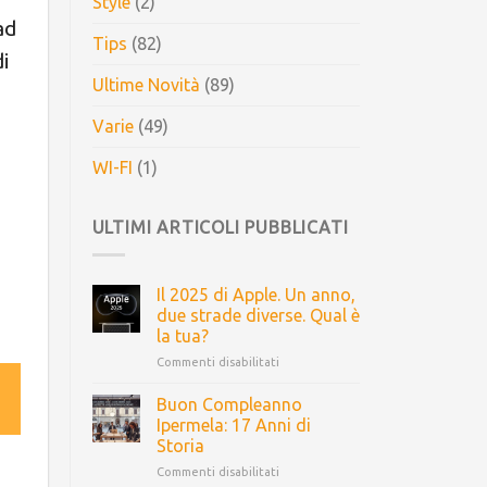
Style
(2)
ad
Tips
(82)
i
Ultime Novità
(89)
Varie
(49)
WI-FI
(1)
ULTIMI ARTICOLI PUBBLICATI
Il 2025 di Apple. Un anno,
due strade diverse. Qual è
la tua?
Commenti disabilitati
Buon Compleanno
Ipermela: 17 Anni di
Storia
Commenti disabilitati