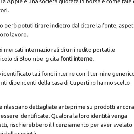
 la Apple è una società quotata in borsa e come tale 
ori.
o però potuti tirare indietro dal citare la fonte, aspet
loro lavoro.
ei mercati internazionali di un inedito portatile
ticolo di Bloomberg cita
fonti interne
.
dentificato tali fondi interne con il termine generic
sunti dipendenti della casa di Cupertino hanno scelto
e rilasciano dettagliate anteprime su prodotti ancora
 essere identificate. Qualora la loro identità venga
fatti, rischierebbero il licenziamento per aver svelato
i della società.