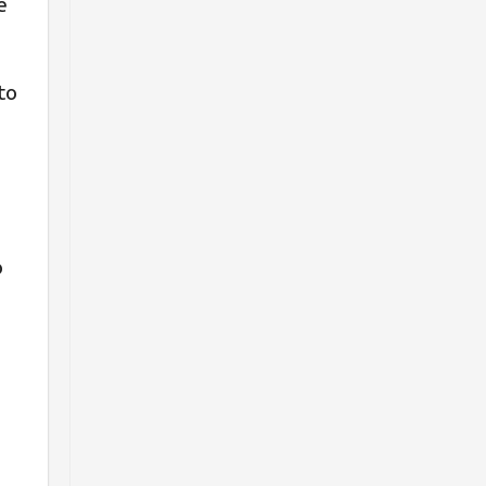
è
to
o