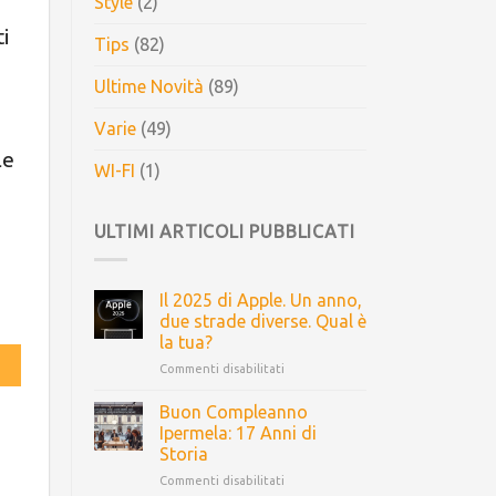
e
Style
(2)
i
Tips
(82)
Ultime Novità
(89)
Varie
(49)
le
WI-FI
(1)
ULTIMI ARTICOLI PUBBLICATI
Il 2025 di Apple. Un anno,
due strade diverse. Qual è
la tua?
Commenti disabilitati
Buon Compleanno
Ipermela: 17 Anni di
Storia
Commenti disabilitati