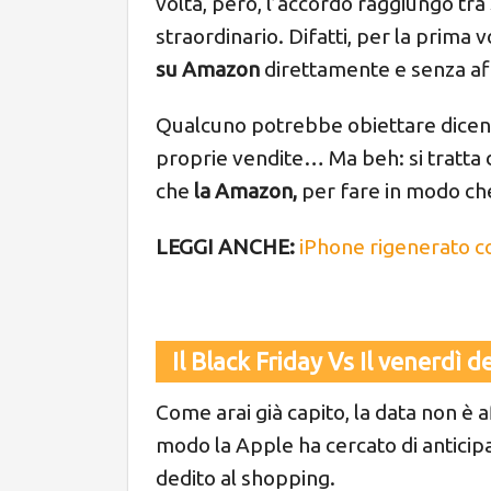
volta, però, l’accordo raggiungo tra
straordinario. Difatti, per la prima 
su Amazon
direttamente e senza aff
Qualcuno potrebbe obiettare dicend
proprie vendite… Ma beh: si tratta d
che
la Amazon,
per fare in modo ch
LEGGI ANCHE:
iPhone rigenerato c
Il Black Friday Vs Il venerdì d
Come arai già capito, la data non è a
modo la Apple ha cercato di anticipa
dedito al shopping.