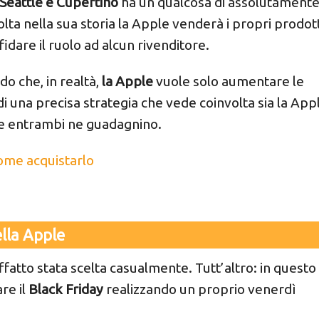
Seattle e Cupertino
ha un qualcosa di assolutament
volta nella sua storia la Apple venderà i propri prodott
idare il ruolo ad alcun rivenditore.
o che, in realtà,
la Apple
vuole solo aumentare le
i una precisa strategia che vede coinvolta sia la App
e entrambi ne guadagnino.
ome acquistarlo
ella Apple
ffatto stata scelta casualmente. Tutt’altro: in questo
re il
Black Friday
realizzando un proprio venerdì