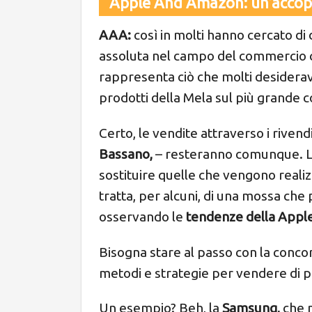
Apple And Amazon: un’accopp
AAA:
così in molti hanno cercato di
assoluta nel campo del commercio c
rappresenta ciò che molti desiderav
prodotti della Mela sul più grande 
Certo, le vendite attraverso i rivendi
Bassano,
– resteranno comunque. L
sostituire quelle che vengono realiz
tratta, per alcuni, di una mossa che
osservando le
tendenze della Appl
Bisogna stare al passo con la conco
metodi e strategie per vendere di p
Un esempio? Beh, la
Samsung,
che n