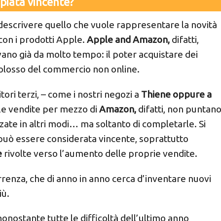
iata vincente?
 descrivere quello che vuole rappresentare la novità
on i prodotti Apple.
Apple and Amazon,
difatti,
ano già da molto tempo: il poter acquistare dei
colosso del commercio non online.
tori terzi, – come i nostri negozi a
Thiene oppure a
e vendite per mezzo di
Amazon,
difatti, non puntano
zate in altri modi… ma soltanto di completarle. Si
 può essere considerata vincente, soprattutto
e
rivolte verso l’aumento delle proprie vendite.
rrenza, che di anno in anno cerca d’inventare nuovi
iù.
onostante tutte le difficoltà dell’ultimo anno