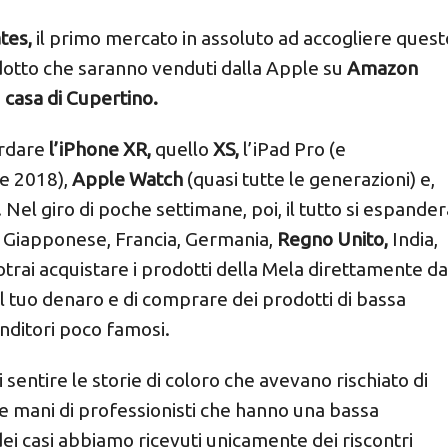
tes,
il primo mercato in assoluto ad accogliere quest
odotto che saranno venduti dalla Apple su
Amazon
a
casa di Cupertino.
cordare
l’iPhone XR,
quello
XS,
l’iPad Pro (e
e 2018),
Apple Watch
(quasi tutte le generazioni) e,
el giro di poche settimane, poi, il tutto si espander
 Giapponese, Francia, Germania,
Regno Unito,
India,
trai acquistare i prodotti della Mela direttamente da
il tuo denaro e di comprare dei prodotti di bassa
enditori poco famosi.
di sentire le storie di coloro che avevano rischiato di
le mani di professionisti che hanno una bassa
ei casi abbiamo ricevuti unicamente dei riscontri