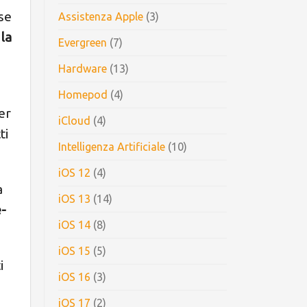
 se
Assistenza Apple
(3)
o
la
Evergreen
(7)
Hardware
(13)
Homepod
(4)
er
iCloud
(4)
ti
Intelligenza Artificiale
(10)
iOS 12
(4)
a
iOS 13
(14)
-
iOS 14
(8)
iOS 15
(5)
i
iOS 16
(3)
iOS 17
(2)