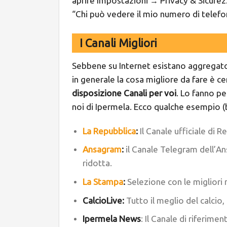
aprire Impostazioni
Privacy & Sicure
→
“Chi può vedere il mio numero di telefo
I Canali Migliori
Sebbene su Internet esistano aggregator
in generale la cosa migliore da fare è ce
disposizione Canali per voi
. Lo fanno pe
noi di Ipermela. Ecco qualche esempio (b
La Repubblica
:
Il Canale ufficiale di 
Ansagram
:
il Canale Telegram dell’An
ridotta.
La Stampa
:
Selezione con le migliori n
CalcioLive
:
Tutto il meglio del calcio
Ipermela News
: Il Canale di riferime