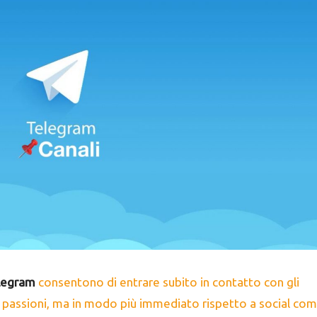
elegram
consentono di entrare subito in contatto con gli
e passioni, ma in modo più immediato rispetto a social co