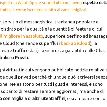
rispetto a WhatsApp, e soprattutto nel pieno
rispetto dell
tratta, e come iscrivervi subito ai canali migliori.
un servizio di messaggistica istantanea popolare e
distinto per la qualità e la quantità di feature di cui
il migliore in assoluto
, superiore perfino ad iMessag
age Cloud (che rende superflui i
backup iCloud
), la
iare traffico dati), la sicurezza garantita dalle Chat
bblici o
Privati
.
i virtuali in cui vengono pubblicate notizie relative 
da quelli privati perché chiunque può iscriversi senz
ne. Ne esistono per tutti i gusti e interessi, e sono
oltanto di restare sempre aggiornati, ma anche di
 con migliaia di altri utenti affini
, e scambiare con lo