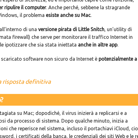
r ripulire il computer
. Anche perché, sebbene la stragrande
Windows, il problema
esiste anche su Mac
.
all’interno di una
versione pirata di Little Snitch
, un’utility di
ta firewall) che serve per monitorare il traffico Internet in
le ipotizzare che sia stata iniettata
anche in altre app
.
 scaricato software non sicuro da Internet è
potenzialmente a
 risposta definitiva
o?
agiata su Mac; dopodiché, il virus inizierà a replicarsi e a
si da processo di sistema. Dopo qualche minuto, inizia a
zioni che reperisce nel sistema, incluso il portachiavi iCloud, ci
word, i certificati della banca, le credenziali dei siti Web e le r