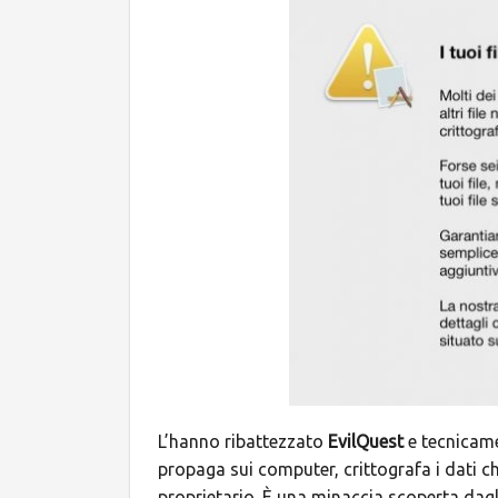
L’hanno ribattezzato
EvilQuest
e tecnicam
propaga sui computer, crittografa i dati ch
proprietario. È una minaccia scoperta dagl