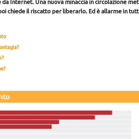
e da Internet. Una nuova minaccia in circolazione me
poi chiede il riscatto per liberarlo. Ed è allarme in tut
nto
Contagia?
o?
ne?
ento