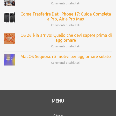
Commenti disabilitati
Come Trasferire Dati iPhone 17: Guida Completa
a Pro, Air e Pro Max
Commenti disabilitati
iOS 26 è in arrivo! Quello che devi sapere prima di
aggiornare
Commenti disabilitati
MacOS Sequoia: i 5 motivi per aggiornare subito
Commenti disabilitati
MENU