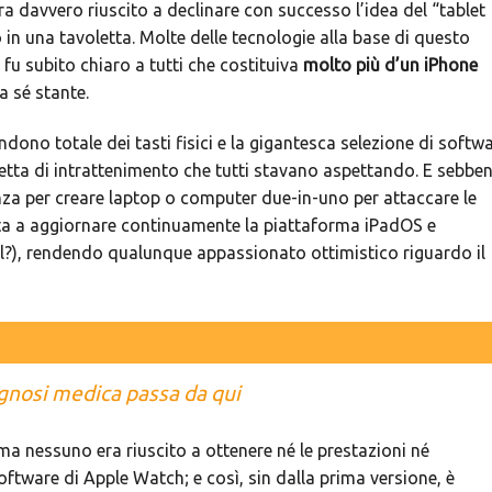
ra davvero riuscito a declinare con successo l’idea del “tablet
in una tavoletta. Molte delle tecnologie alla base di questo
u subito chiaro a tutti che costituiva
molto più d’un iPhone
a sé stante.
ndono totale dei tasti fisici e la gigantesca selezione di softw
tta di intrattenimento che tutti stavano aspettando. E sebben
za per creare laptop o computer due-in-uno per attaccare le
cita a aggiornare continuamente la piattaforma iPadOS e
l?), rendendo qualunque appassionato ottimistico riguardo il
agnosi medica passa da qui
ma nessuno era riuscito a ottenere né le prestazioni né
tware di Apple Watch; e così, sin dalla prima versione, è