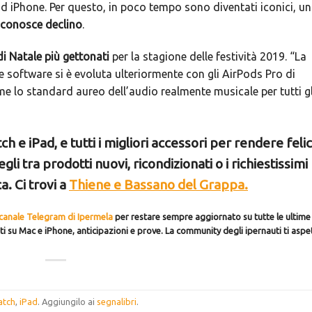
d iPhone. Per questo, in poco tempo sono diventati iconici, u
conosce declino
.
di Natale più gettonati
per la stagione delle festività 2019. “La
 software si è evoluta ulteriormente con gli AirPods Pro di
e lo standard aureo dell’audio realmente musicale per tutti gl
 e iPad, e tutti i migliori accessori per rendere feli
i tra prodotti nuovi, ricondizionati o i richiestissimi
. Ci trovi a
Thiene e Bassano del Grappa.
canale Telegram di Ipermela
per restare sempre aggiornato su tutte le ultime
ti su Mac e iPhone, anticipazioni e prove. La community degli ipernauti ti aspe
atch
,
iPad
. Aggiungilo ai
segnalibri
.