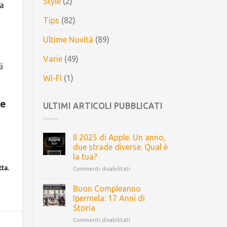
Style
(2)
na
Tips
(82)
Ultime Novità
(89)
Varie
(49)
i
WI-FI
(1)
ce
ULTIMI ARTICOLI PUBBLICATI
Il 2025 di Apple. Un anno,
due strade diverse. Qual è
la tua?
tta.
Commenti disabilitati
Buon Compleanno
Ipermela: 17 Anni di
Storia
Commenti disabilitati